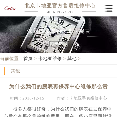
北京卡地亚官方售后维修中心
400-992-3692
保养维修您的卡地亚腕表
Maintain and repair your watch
点击查询
当前位置：
首页
>
卡地亚维修
>
其他
>
其他
为什么我们的腕表再保养中心维修那么贵
时间：2018-12-15
作者：卡地亚手表维修中心
很多人都很好奇，为什么我们的腕表在去保养中
心后会有那么贵的维修费用，而在一些小店里面就没