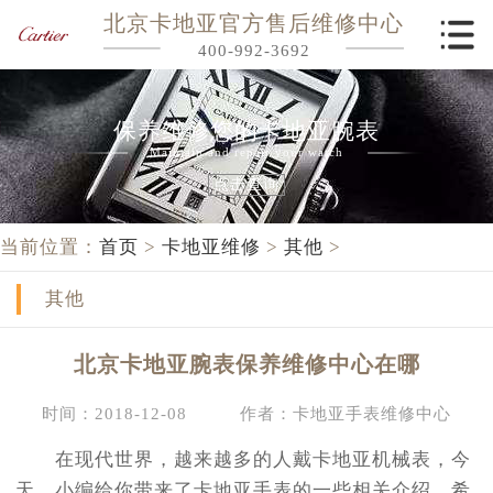
北京卡地亚官方售后维修中心
400-992-3692
保养维修您的卡地亚腕表
Maintain and repair your watch
点击查询
当前位置：
首页
>
卡地亚维修
>
其他
>
其他
北京卡地亚腕表保养维修中心在哪
时间：2018-12-08
作者：卡地亚手表维修中心
在现代世界，越来越多的人戴卡地亚机械表，今
天，小编给你带来了卡地亚手表的一些相关介绍，希