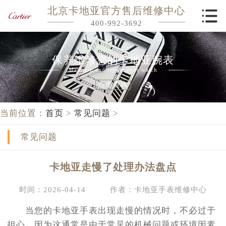
北京卡地亚官方售后维修中心
400-992-3692
保养维修您的卡地亚腕表
Maintain and repair your watch
点击查询
当前位置：
首页
>
常见问题
>
常见问题
卡地亚走慢了处理办法盘点
时间：2026-04-14
作者：卡地亚手表维修中心
当您的卡地亚手表出现走慢的情况时，不必过于
担心，因为这通常是由于常见的机械问题或环境因素